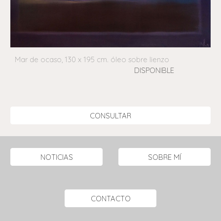
Mar de ocaso, 130 x 195 cm. óleo sobre lienzo
DISPONIBLE
CONSULTAR
NOTICIAS
SOBRE MÍ
CONTACTO